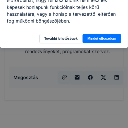
előfordulhat, hogy felhasználóink nem lesznek
előkészíti a munkaerő-gazdálkodással
képesek honlapunk funkcióinak teljes körű
kapcsolatos nyilvántartások iratait, azokat
használatára, vagy a honlap a tervezettől eltérően
kezeli és rendszerezi;
fog működni böngészőjében.
kapcsolatot tart munkatársakkal,
ügyfelekkel, partnerekkel, külső
szervezetekkel;
További lehetőségek
Mindet elfogadom
szervezeten belüli és kívüli
rendezvényeket, programokat szervez.
Megosztás