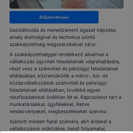
Választható szakmairányok:
Nem válaszható
Előjelentkezés
Gazdálkodás és menedzsment ágazat képzése,
KKK/PTT
amely érettségivel és technikus szintű
KKK letöltése (pdf)
szakképzettség megszerzésével zárul.
PTT letöltése (pdf)
A szakképzettséggel rendelkező alkalmas a
vállalkozás ügyviteli feladatainak végrehajtására,
Okleveles technikusképzés
részt vesz a számviteli és pénzügyi feladatainak
ellátásában, közreműködik a mikro-, kis- és
Nem
középvállalkozások számviteli és pénzügyi
feladatainak ellátásában, továbbá egyes
részfeladatokat önállóan lát el. Kapcsolatot tart a
munkatársakkal, ügyfelekkel, illetve
rendezvényeket, megbeszéléseket szervez.
Ajánlott minden fiatal számára, akit érdekel a
vállalkozások működése, belső folyamatai,