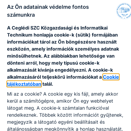
azokhoz kötődően szívesen lát el ügyviteli
Az Ön adatainak védelme fontos
feladatokat. A szakképzettséggel rendelkező
számunkra
elhelyezkedhet a gazdasági szférában –
elsősorban kis- és középvállalkozásoknál –
A Ceglédi SZC Közgazdasági és Informatikai
ügyintézőként, de akár továbbtanulhat a
Technikum honlapja cookie-k (sütik) formájában
gazdasági felsőoktatásban vagy magasabb szintű
információkat tárol az Ön böngészésre használt
képesítést szerezhet, mint pl.: mérlegképes
eszközén, amely információk személyes adatnak
könyvelő, adótanácsadó, banki szakember,
minősülhetnek. Az alábbiakban lehetősége van
vámszakember.
dönteni arról, hogy mely típusú cookie-k
alkalmazását kívánja engedélyezni. A cookie-k
alkalmazásáról teljeskörű információkat a
Cookie
KOMPETENCIAELVÁRÁS
tájékoztatóban
talál.
Agilis, jó kommunikációs készég,
Mi az a cookie? A cookie egy kis fájl, amely akkor
problémamegoldó- és szervezőképesség,
kerül a számítógépre, amikor Ön egy webhelyet
csapatmunka, felelősségtudat, nyitottság az
látogat meg. A cookie-k számtalan funkcióval
informatikai eszközök használatára.
rendelkeznek. Többek között információt gyűjtenek,
megjegyzik a látogató egyéni beállításait és
A SZAKKÉPZETTSÉGGEL RENDELKEZŐ
általánosságban megkönnyítik a honlap használatát.