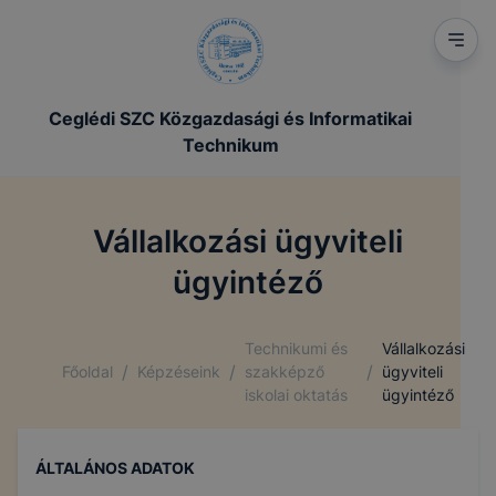
Ceglédi SZC Közgazdasági és Informatikai
Technikum
Vállalkozási ügyviteli
ügyintéző
Technikumi és
Vállalkozási
/
/
/
Főoldal
Képzéseink
szakképző
ügyviteli
iskolai oktatás
ügyintéző
ÁLTALÁNOS ADATOK