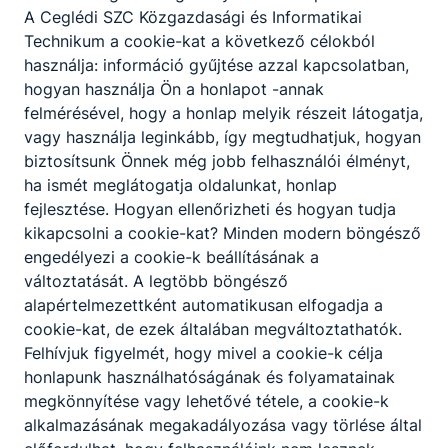
A Ceglédi SZC Közgazdasági és Informatikai
képes ellátni a vállalkozások
Technikum a cookie-kat a következő célokból
működtetéséhez szükséges gazdasági
használja: információ gyűjtése azzal kapcsolatban,
folyamatok terén a rábízott adminisztratív
hogyan használja Ön a honlapot -annak
feladatokat;
felmérésével, hogy a honlap melyik részeit látogatja,
irodai, illetve vezetői asszisztensi
vagy használja leginkább, így megtudhatjuk, hogyan
feladatokat lát el;
biztosítsunk Önnek még jobb felhasználói élményt,
kapcsolattartáshoz szükséges iratokat,
ha ismét meglátogatja oldalunkat, honlap
leveleket, egyéb dokumentumokat készít,
fejlesztése. Hogyan ellenőrizheti és hogyan tudja
szerkeszt, kezel;
kikapcsolni a cookie-kat? Minden modern böngésző
vezeti a vállalkozások nyilvántartásait;
engedélyezi a cookie-k beállításának a
közreműködik a különféle szabályzatok
változtatását. A legtöbb böngésző
elkészítésében;
alapértelmezettként automatikusan elfogadja a
részt vesz egyes ﬁnanszírozási feladatok
cookie-kat, de ezek általában megváltoztathatók.
adminisztratív részfeladataiban;
Felhívjuk figyelmét, hogy mivel a cookie-k célja
feltérképezi és nyomon követi az aktuális
honlapunk használhatóságának és folyamatainak
támogatási lehetőségeket;
megkönnyítése vagy lehetővé tétele, a cookie-k
közreműködik a vállalkozás üzleti tervének
alkalmazásának megakadályozása vagy törlése által
elkészítésében;