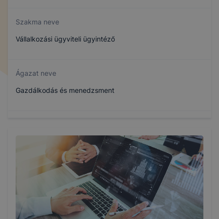
Szakma neve
Vállalkozási ügyviteli ügyintéző
Ágazat neve
Gazdálkodás és menedzsment
Szakmajegyzék száma
504110902
Képzés időtartama
5 év